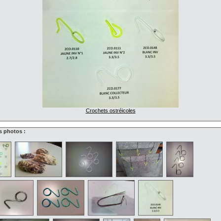
Crochets ostréicoles
s photos :