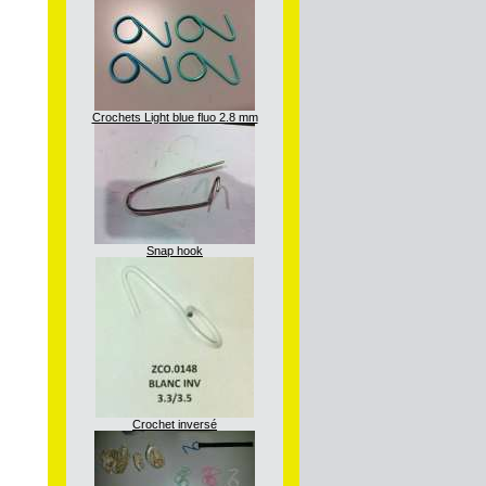
Crochets Light blue fluo 2.8 mm
Snap hook
Crochet inversé