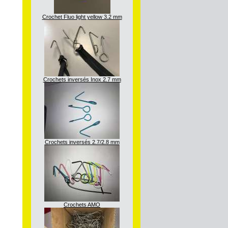
Crochet Fluo light yellow 3.2 mm
Crochets inversés Inox 2.7 mm
Crochets inversés 2.7/2.8 mm
Crochets AMO