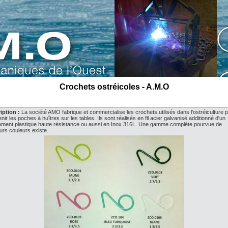
Crochets ostréicoles - A.M.O
iption :
La société AMO fabrique et commercialise les crochets utilisés dans l'ostréiculture 
nir les poches à huîtres sur les tables. Ils sont réalisés en fil acier galvanisé additionné d'un
ement plastique haute résistance ou aussi en Inox 316L. Une gamme complète pourvue de
urs couleurs existe.