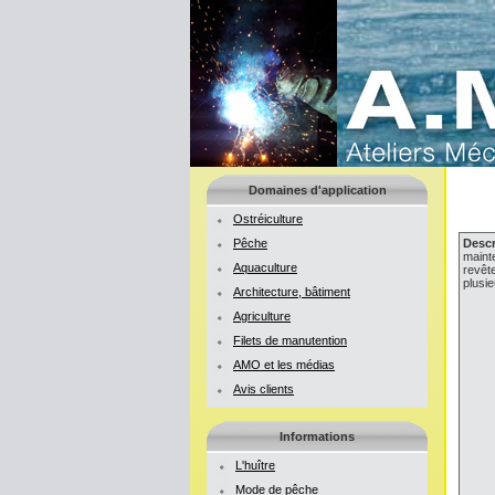
Domaines d'application
Ostréiculture
Pêche
Descr
mainte
Aquaculture
revêt
plusie
Architecture, bâtiment
Agriculture
Filets de manutention
AMO et les médias
Avis clients
Informations
L'huître
Mode de pêche