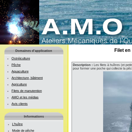
Filet en
Domaines d'application
Ostréiculture
Pêche
Description :
Les filets à huîtres (et pet
pour former une poche qui collecte la pêc
Aquaculture
Architecture, bâtiment
Agriculture
Filets de manutention
AMO et les médias
Avis clients
Informations
L'huître
Mode de pêche