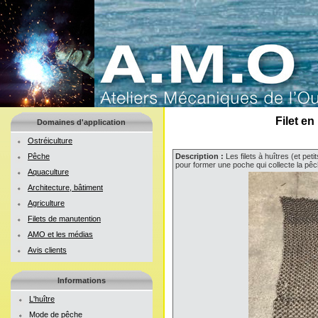
Filet en
Domaines d'application
Ostréiculture
Pêche
Description :
Les filets à huîtres (et pet
pour former une poche qui collecte la pêc
Aquaculture
Architecture, bâtiment
Agriculture
Filets de manutention
AMO et les médias
Avis clients
Informations
L'huître
Mode de pêche