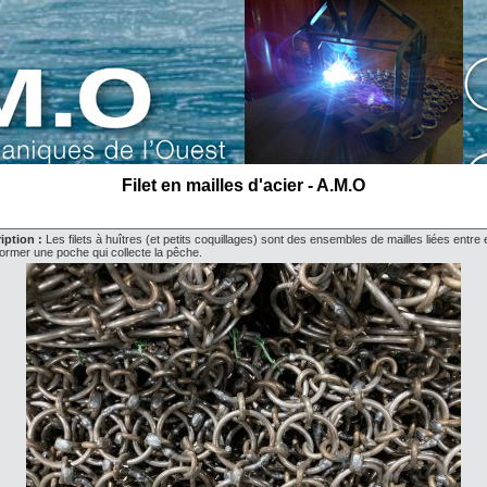
Filet en mailles d'acier - A.M.O
iption :
Les filets à huîtres (et petits coquillages) sont des ensembles de mailles liées entre 
former une poche qui collecte la pêche.