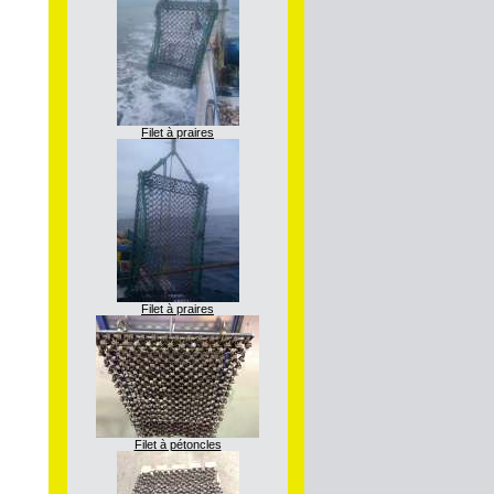
Filet à praires
Filet à praires
Filet à pétoncles