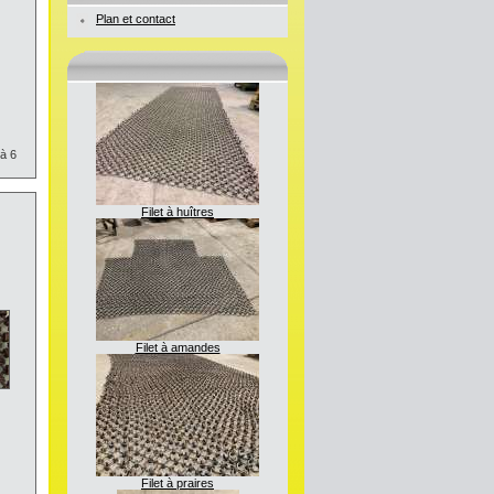
Plan et contact
 à 6
Filet à huîtres
Filet à amandes
Filet à praires