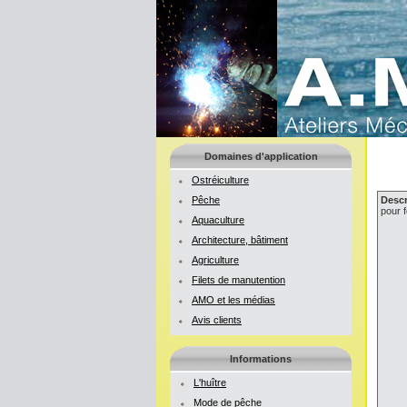
Domaines d'application
Ostréiculture
Pêche
Descr
pour 
Aquaculture
Architecture, bâtiment
Agriculture
Filets de manutention
AMO et les médias
Avis clients
Informations
L'huître
Mode de pêche