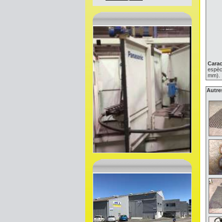
Carac
espèce
mm).
Autre