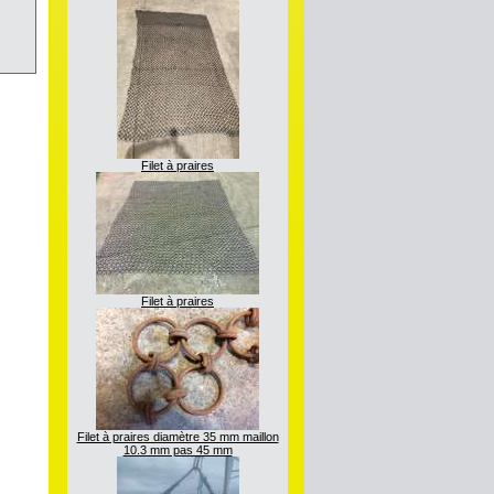
Filet à praires
Filet à praires
Filet à praires diamètre 35 mm maillon
10.3 mm pas 45 mm