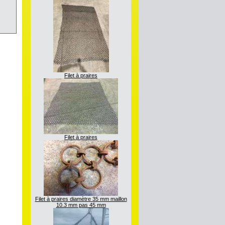
Filet à praires
Filet à praires
Filet à praires diamètre 35 mm maillon
10.3 mm pas 45 mm