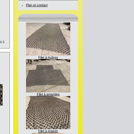
Plan et contact
 à 6
Filet à huîtres
Filet à amandes
Filet à praires