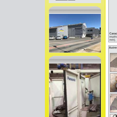
Carac
espèce
mm).
Autre