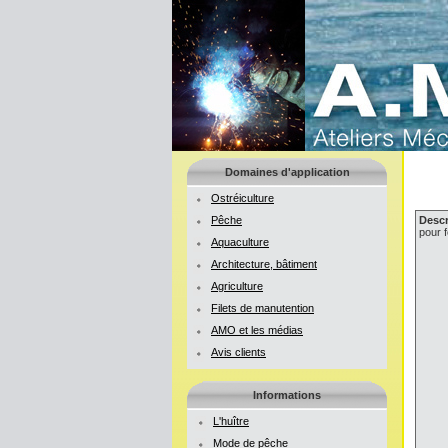
Domaines d'application
Ostréiculture
Pêche
Descr
pour 
Aquaculture
Architecture, bâtiment
Agriculture
Filets de manutention
AMO et les médias
Avis clients
Informations
L'huître
Mode de pêche