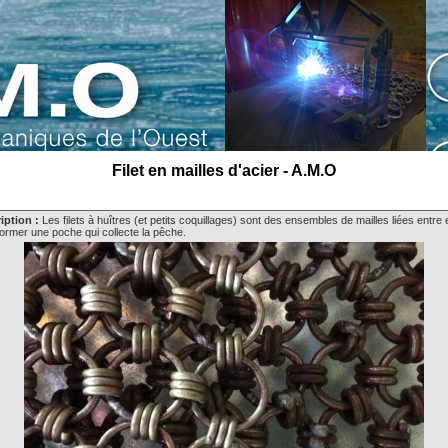
Filet en mailles d'acier - A.M.O
iption :
Les filets à huîtres (et petits coquillages) sont des ensembles de mailles liées entre 
former une poche qui collecte la pêche.