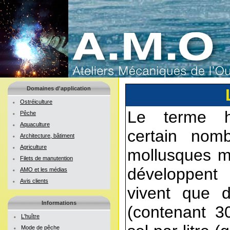
Domaines d'application
Ostréiculture
Le terme h
Pêche
Aquaculture
certain nom
Architecture, bâtiment
Agriculture
mollusques ma
Filets de manutention
développent
AMO et les médias
Avis clients
vivent que 
Informations
(contenant 
L'huître
Mode de pêche