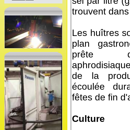
sel par litre (
trouvent dans
Les huîtres so
plan gastro
prête d
aphrodisiaque
de la produ
écoulée dur
fêtes de fin d
Culture