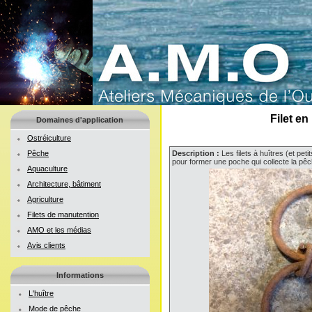
Filet en
Domaines d'application
Ostréiculture
Pêche
Description :
Les filets à huîtres (et pet
pour former une poche qui collecte la pêc
Aquaculture
Architecture, bâtiment
Agriculture
Filets de manutention
AMO et les médias
Avis clients
Informations
L'huître
Mode de pêche